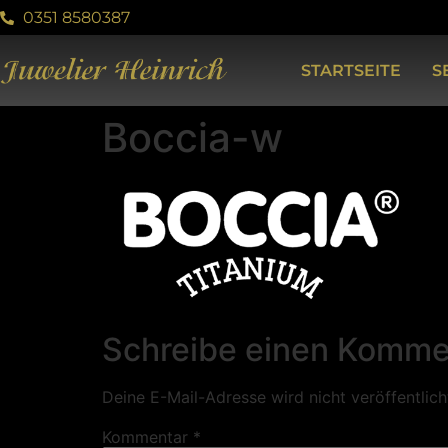
0351 8580387
STARTSEITE
S
Boccia-w
Schreibe einen Komme
Deine E-Mail-Adresse wird nicht veröffentlich
Kommentar
*