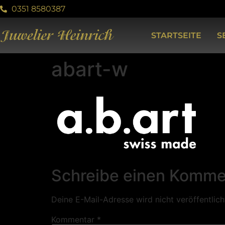
0351 8580387
STARTSEITE
S
abart-w
Schreibe einen Komme
Deine E-Mail-Adresse wird nicht veröffentlich
Kommentar
*