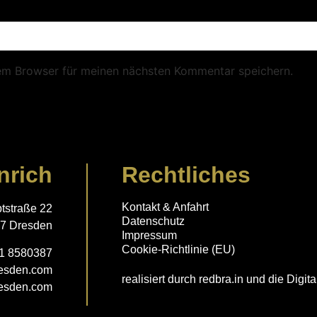
em Browser für meinen nächsten Kommentar speichern.
nrich
Rechtliches
Kontakt & Anfahrt
tstraße 22
Datenschutz
7 Dresden
Impressum
Cookie-Richtlinie (EU)
51 8580387
resden.com
realisiert durch
redbra.in
und die
Digit
resden.com