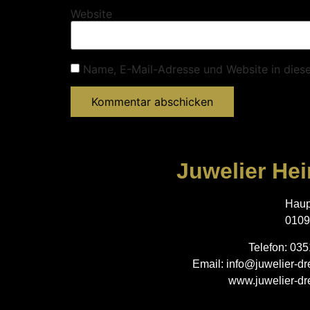
Website
Name, E-Mail-Adresse und Website in dies
Juwelier Hei
Haup
0109
Telefon: 03
Email: info@juwelier-d
www.juwelier-d