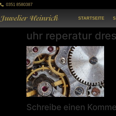
0351 8580387
STARTSEITE
S
uhr reperatur dre
Schreibe einen Komme