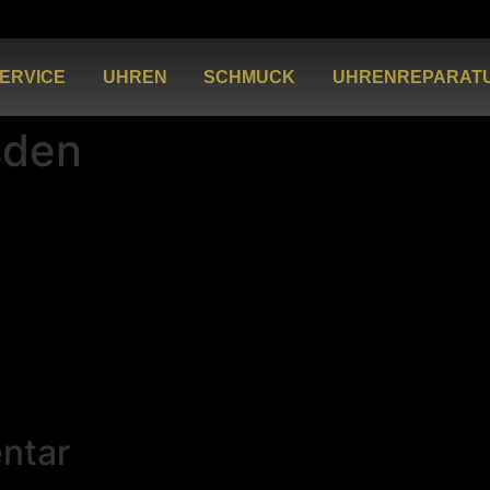
ERVICE
UHREN
SCHMUCK
UHRENREPARAT
sden
ntar